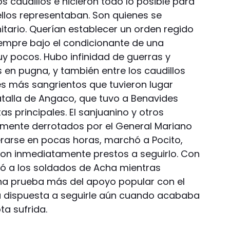
 caudillos e hicieron todo lo posible para
ellos representaban. Son quienes se
itario. Querían establecer un orden regido
iempre bajo el condicionante de una
y pocos. Hubo infinidad de guerras y
 en pugna, y también entre los caudillos
es más sangrientos que tuvieron lugar
batalla de Angaco, que tuvo a Benavides
 principales. El sanjuanino y otros
elmente derrotados por el General Mariano
rarse en pocas horas, marchó a Pocito,
ron inmediatamente prestos a seguirlo. Con
ió a los soldados de Acha mientras
Una prueba más del apoyo popular con el
a dispuesta a seguirle aún cuando acababa
ta sufrida.