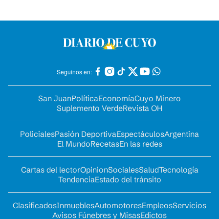
Seguinos en:
San Juan
Política
Economía
Cuyo Minero
Suplemento Verde
Revista OH
Policiales
Pasión Deportiva
Espectáculos
Argentina
El Mundo
Recetas
En las redes
Cartas del lector
Opinion
Sociales
Salud
Tecnología
Tendencia
Estado del tránsito
Clasificados
Inmuebles
Automotores
Empleos
Servicios
Avisos Fúnebres y Misas
Edictos