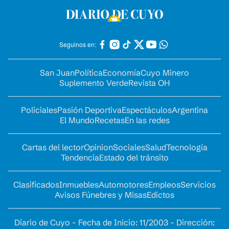
Seguinos en:
San Juan
Política
Economía
Cuyo Minero
Suplemento Verde
Revista OH
Policiales
Pasión Deportiva
Espectáculos
Argentina
El Mundo
Recetas
En las redes
Cartas del lector
Opinion
Sociales
Salud
Tecnología
Tendencia
Estado del tránsito
Clasificados
Inmuebles
Automotores
Empleos
Servicios
Avisos Fúnebres y Misas
Edictos
Diario de Cuyo - Fecha de Inicio: 11/2003 - Dirección: