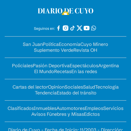
Seguinos en:
San Juan
Política
Economía
Cuyo Minero
Suplemento Verde
Revista OH
Policiales
Pasión Deportiva
Espectáculos
Argentina
El Mundo
Recetas
En las redes
Cartas del lector
Opinion
Sociales
Salud
Tecnología
Tendencia
Estado del tránsito
Clasificados
Inmuebles
Automotores
Empleos
Servicios
Avisos Fúnebres y Misas
Edictos
Diario de Cuyo - Fecha de Inicio: 11/2003 - Dirección: