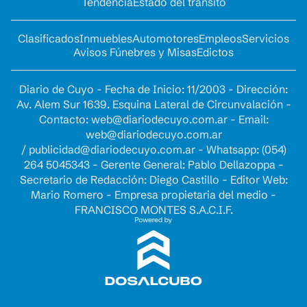
Tendencia
Estado del tránsito
Clasificados
Inmuebles
Automotores
Empleos
Servicios
Avisos Fúnebres y Misas
Edictos
Diario de Cuyo - Fecha de Inicio: 11/2003 - Dirección:
Av. Alem Sur 1639. Esquina Lateral de Circunvalación -
Contacto:
web@diariodecuyo.com.ar
- Email:
web@diariodecuyo.com.ar
/
publicidad@diariodecuyo.com.ar
-
Whatsapp: (054)
264 5045343 - Gerente General: Pablo Dellazoppa -
Secretario de Redacción: Diego Castillo - Editor Web:
Mario Romero - Empresa propietaria del medio -
FRANCISCO MONTES S.A.C.I.F.