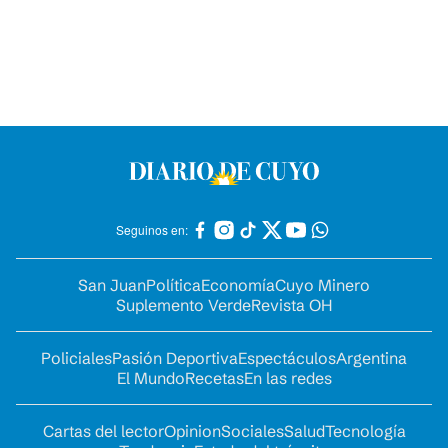
Seguinos en:
San Juan
Política
Economía
Cuyo Minero
Suplemento Verde
Revista OH
Policiales
Pasión Deportiva
Espectáculos
Argentina
El Mundo
Recetas
En las redes
Cartas del lector
Opinion
Sociales
Salud
Tecnología