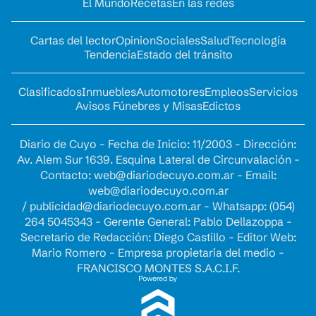
El Mundo
Recetas
En las redes
Cartas del lector
Opinion
Sociales
Salud
Tecnología
Tendencia
Estado del tránsito
Clasificados
Inmuebles
Automotores
Empleos
Servicios
Avisos Fúnebres y Misas
Edictos
Diario de Cuyo - Fecha de Inicio: 11/2003 - Dirección:
Av. Alem Sur 1639. Esquina Lateral de Circunvalación -
Contacto:
web@diariodecuyo.com.ar
- Email:
web@diariodecuyo.com.ar
/
publicidad@diariodecuyo.com.ar
-
Whatsapp: (054)
264 5045343 - Gerente General: Pablo Dellazoppa -
Secretario de Redacción: Diego Castillo - Editor Web:
Mario Romero - Empresa propietaria del medio -
FRANCISCO MONTES S.A.C.I.F.