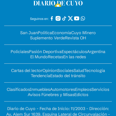
Seguinos en:
San Juan
Política
Economía
Cuyo Minero
Suplemento Verde
Revista OH
Policiales
Pasión Deportiva
Espectáculos
Argentina
El Mundo
Recetas
En las redes
Cartas del lector
Opinion
Sociales
Salud
Tecnología
Tendencia
Estado del tránsito
Clasificados
Inmuebles
Automotores
Empleos
Servicios
Avisos Fúnebres y Misas
Edictos
Diario de Cuyo - Fecha de Inicio: 11/2003 - Dirección:
Av. Alem Sur 1639. Esquina Lateral de Circunvalación -