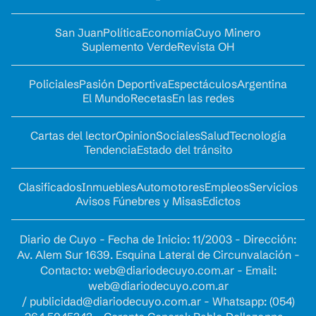
San Juan
Política
Economía
Cuyo Minero
Suplemento Verde
Revista OH
Policiales
Pasión Deportiva
Espectáculos
Argentina
El Mundo
Recetas
En las redes
Cartas del lector
Opinion
Sociales
Salud
Tecnología
Tendencia
Estado del tránsito
Clasificados
Inmuebles
Automotores
Empleos
Servicios
Avisos Fúnebres y Misas
Edictos
Diario de Cuyo - Fecha de Inicio: 11/2003 - Dirección:
Av. Alem Sur 1639. Esquina Lateral de Circunvalación -
Contacto:
web@diariodecuyo.com.ar
- Email:
web@diariodecuyo.com.ar
/
publicidad@diariodecuyo.com.ar
-
Whatsapp: (054)