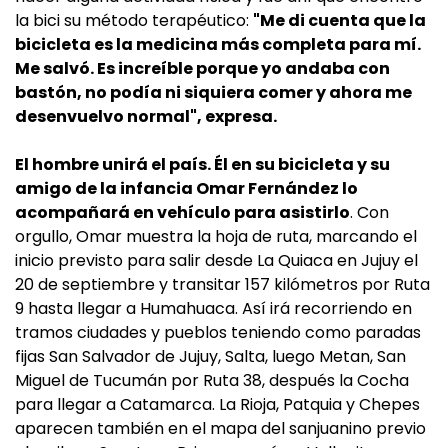
la bici su método terapéutico:
"Me di cuenta que la
bicicleta es la medicina más completa para mí.
Me salvó. Es increíble porque yo andaba con
bastón, no podía ni siquiera comer y ahora me
desenvuelvo normal", expresa.
El hombre unirá el país. Él en su bicicleta y su
amigo de la infancia Omar Fernández lo
acompañará en vehículo para asistirlo
. Con
orgullo, Omar muestra la hoja de ruta, marcando el
inicio previsto para salir desde La Quiaca en Jujuy el
20 de septiembre y transitar 157 kilómetros por Ruta
9 hasta llegar a Humahuaca. Así irá recorriendo en
tramos ciudades y pueblos teniendo como paradas
fijas San Salvador de Jujuy, Salta, luego Metan, San
Miguel de Tucumán por Ruta 38, después la Cocha
para llegar a Catamarca. La Rioja, Patquia y Chepes
aparecen también en el mapa del sanjuanino previo