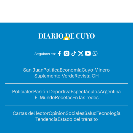
Seguinos en:
San Juan
Política
Economía
Cuyo Minero
Suplemento Verde
Revista OH
Policiales
Pasión Deportiva
Espectáculos
Argentina
El Mundo
Recetas
En las redes
Cartas del lector
Opinion
Sociales
Salud
Tecnología
Tendencia
Estado del tránsito