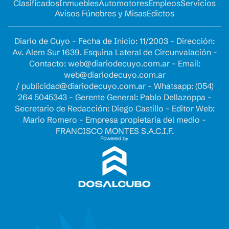
Clasificados
Inmuebles
Automotores
Empleos
Servicios
Avisos Fúnebres y Misas
Edictos
Diario de Cuyo - Fecha de Inicio: 11/2003 - Dirección:
Av. Alem Sur 1639. Esquina Lateral de Circunvalación -
Contacto:
web@diariodecuyo.com.ar
- Email:
web@diariodecuyo.com.ar
/
publicidad@diariodecuyo.com.ar
-
Whatsapp: (054)
264 5045343 - Gerente General: Pablo Dellazoppa -
Secretario de Redacción: Diego Castillo - Editor Web:
Mario Romero - Empresa propietaria del medio -
FRANCISCO MONTES S.A.C.I.F.