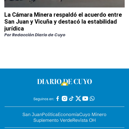
La Cámara Minera respaldó el acuerdo entre
San Juan y Vicuña y destacó la estabilidad
jurídica
Por
Redacción Diario de Cuyo
Seguinos en:
San Juan
Política
Economía
Cuyo Minero
Suplemento Verde
Revista OH