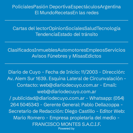
Policiales
Pasión Deportiva
Espectáculos
Argentina
El Mundo
Recetas
En las redes
Cartas del lector
Opinion
Sociales
Salud
Tecnología
Tendencia
Estado del tránsito
Clasificados
Inmuebles
Automotores
Empleos
Servicios
Avisos Fúnebres y Misas
Edictos
Diario de Cuyo - Fecha de Inicio: 11/2003 - Dirección:
Av. Alem Sur 1639. Esquina Lateral de Circunvalación -
Contacto:
web@diariodecuyo.com.ar
- Email:
web@diariodecuyo.com.ar
/
publicidad@diariodecuyo.com.ar
-
Whatsapp: (054)
264 5045343 - Gerente General: Pablo Dellazoppa -
Secretario de Redacción: Diego Castillo - Editor Web:
Mario Romero - Empresa propietaria del medio -
FRANCISCO MONTES S.A.C.I.F.