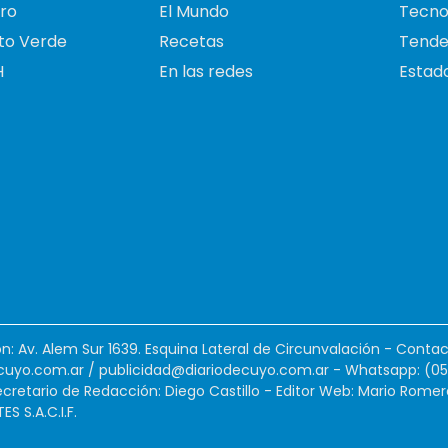
ro
El Mundo
Tecno
to Verde
Recetas
Tende
H
En las redes
Estado
ión: Av. Alem Sur 1639. Esquina Lateral de Circunvalación - Contac
cuyo.com.ar
/
publicidad@diariodecuyo.com.ar
-
Whatsapp: (0
cretario de Redacción: Diego Castillo - Editor Web: Mario Romer
 S.A.C.I.F.