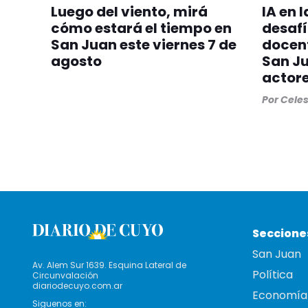
Luego del viento, mirá
IA en l
cómo estará el tiempo en
desafí
San Juan este viernes 7 de
docent
agosto
San Ju
actor
Por
Cele
Seccione
San Juan
Av. Alem Sur 1639. Esquina Lateral de
Política
Circunvalación
diariodecuyo.com.ar
Economía
Siguenos en: