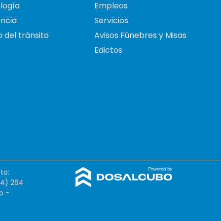
logía
Empleos
ncia
Servicios
 del tránsito
Avisos Fúnebres y Misas
Edictos
to:
54) 264
o -