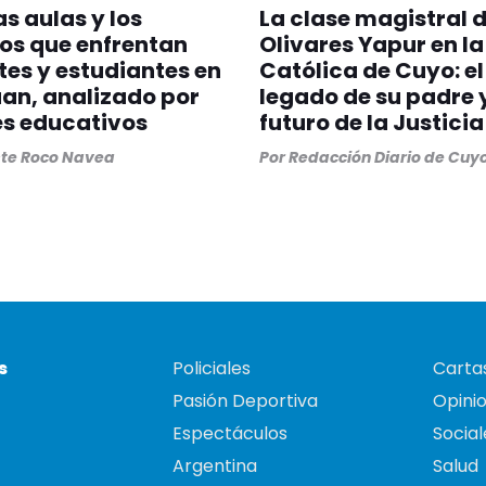
as aulas y los
La clase magistral 
os que enfrentan
Olivares Yapur en la
es y estudiantes en
Católica de Cuyo: el
an, analizado por
legado de su padre y
es educativos
futuro de la Justicia
ste Roco Navea
Por
Redacción Diario de Cuy
s
Policiales
Cartas
Pasión Deportiva
Opini
Espectáculos
Social
Argentina
Salud