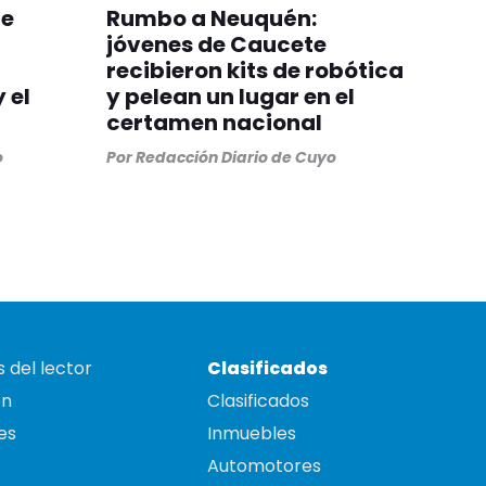
de
Rumbo a Neuquén:
jóvenes de Caucete
recibieron kits de robótica
 el
y pelean un lugar en el
certamen nacional
o
Por
Redacción Diario de Cuyo
 del lector
Clasificados
on
Clasificados
es
Inmuebles
Automotores