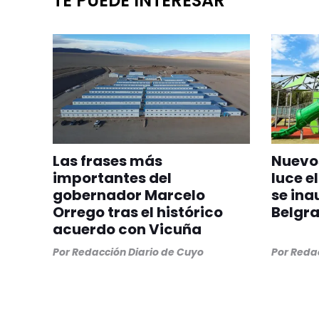
TE PUEDE INTERESAR
Las frases más
Nuevos
importantes del
luce el
gobernador Marcelo
se ina
Orrego tras el histórico
Belgr
acuerdo con Vicuña
Por
Redacción Diario de Cuyo
Por
Redac