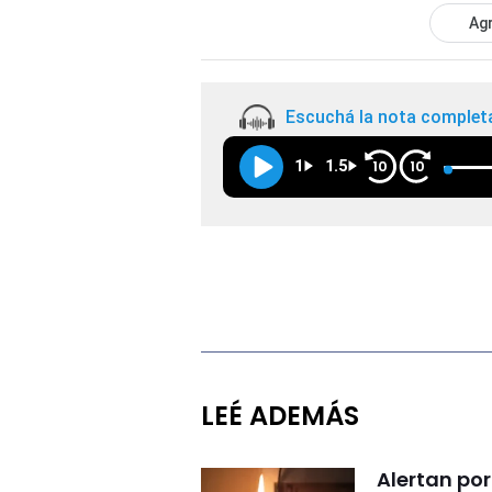
Agr
Escuchá la nota complet
1
1.5
10
10
LEÉ ADEMÁS
Alertan por