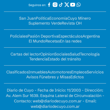
Seguinos en:
San Juan
Política
Economía
Cuyo Minero
Suplemento Verde
Revista OH
Policiales
Pasión Deportiva
Espectáculos
Argentina
El Mundo
Recetas
En las redes
Cartas del lector
Opinion
Sociales
Salud
Tecnología
Tendencia
Estado del tránsito
Clasificados
Inmuebles
Automotores
Empleos
Servicios
Avisos Fúnebres y Misas
Edictos
Diario de Cuyo - Fecha de Inicio: 11/2003 - Dirección:
Av. Alem Sur 1639. Esquina Lateral de Circunvalación -
Contacto:
web@diariodecuyo.com.ar
- Email:
web@diariodecuyo.com.ar