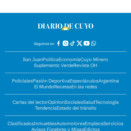
Seguinos en:
San Juan
Política
Economía
Cuyo Minero
Suplemento Verde
Revista OH
Policiales
Pasión Deportiva
Espectáculos
Argentina
El Mundo
Recetas
En las redes
Cartas del lector
Opinion
Sociales
Salud
Tecnología
Tendencia
Estado del tránsito
Clasificados
Inmuebles
Automotores
Empleos
Servicios
Avisos Fúnebres y Misas
Edictos