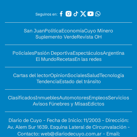
Seguinos en:
San Juan
Política
Economía
Cuyo Minero
Suplemento Verde
Revista OH
Policiales
Pasión Deportiva
Espectáculos
Argentina
El Mundo
Recetas
En las redes
Cartas del lector
Opinion
Sociales
Salud
Tecnología
Tendencia
Estado del tránsito
Clasificados
Inmuebles
Automotores
Empleos
Servicios
Avisos Fúnebres y Misas
Edictos
Diario de Cuyo - Fecha de Inicio: 11/2003 - Dirección:
Av. Alem Sur 1639. Esquina Lateral de Circunvalación -
Contacto:
web@diariodecuyo.com.ar
- Email: