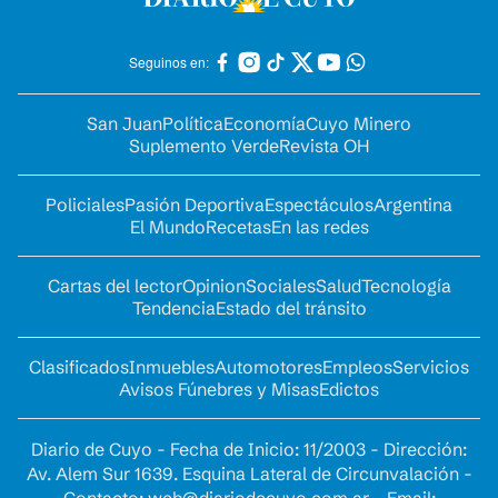
Seguinos en:
San Juan
Política
Economía
Cuyo Minero
Suplemento Verde
Revista OH
Policiales
Pasión Deportiva
Espectáculos
Argentina
El Mundo
Recetas
En las redes
Cartas del lector
Opinion
Sociales
Salud
Tecnología
Tendencia
Estado del tránsito
Clasificados
Inmuebles
Automotores
Empleos
Servicios
Avisos Fúnebres y Misas
Edictos
Diario de Cuyo - Fecha de Inicio: 11/2003 - Dirección:
Av. Alem Sur 1639. Esquina Lateral de Circunvalación -
Contacto:
web@diariodecuyo.com.ar
- Email: