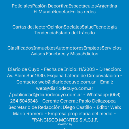
Policiales
Pasión Deportiva
Espectáculos
Argentina
El Mundo
Recetas
En las redes
Cartas del lector
Opinion
Sociales
Salud
Tecnología
Tendencia
Estado del tránsito
Clasificados
Inmuebles
Automotores
Empleos
Servicios
Avisos Fúnebres y Misas
Edictos
Diario de Cuyo - Fecha de Inicio: 11/2003 - Dirección:
Av. Alem Sur 1639. Esquina Lateral de Circunvalación -
Contacto:
web@diariodecuyo.com.ar
- Email:
web@diariodecuyo.com.ar
/
publicidad@diariodecuyo.com.ar
-
Whatsapp: (054)
264 5045343 - Gerente General: Pablo Dellazoppa -
Secretario de Redacción: Diego Castillo - Editor Web:
Mario Romero - Empresa propietaria del medio -
FRANCISCO MONTES S.A.C.I.F.