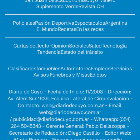
Suplemento Verde
Revista OH
Policiales
Pasión Deportiva
Espectáculos
Argentina
El Mundo
Recetas
En las redes
Cartas del lector
Opinion
Sociales
Salud
Tecnología
Tendencia
Estado del tránsito
Clasificados
Inmuebles
Automotores
Empleos
Servicios
Avisos Fúnebres y Misas
Edictos
Diario de Cuyo - Fecha de Inicio: 11/2003 - Dirección:
Av. Alem Sur 1639. Esquina Lateral de Circunvalación -
Contacto:
web@diariodecuyo.com.ar
- Email:
web@diariodecuyo.com.ar
/
publicidad@diariodecuyo.com.ar
-
Whatsapp: (054)
264 5045343 - Gerente General: Pablo Dellazoppa -
Secretario de Redacción: Diego Castillo - Editor Web:
Mario Romero - Empresa propietaria del medio -