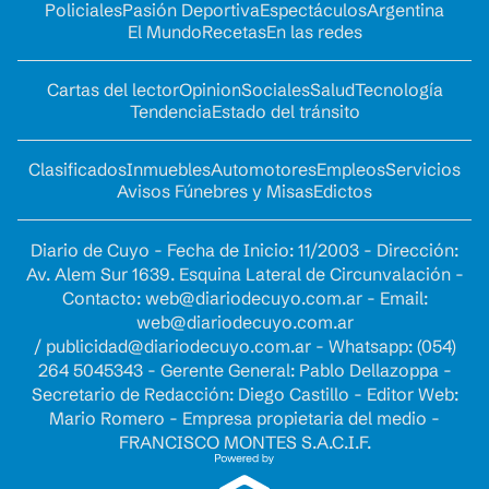
Policiales
Pasión Deportiva
Espectáculos
Argentina
El Mundo
Recetas
En las redes
Cartas del lector
Opinion
Sociales
Salud
Tecnología
Tendencia
Estado del tránsito
Clasificados
Inmuebles
Automotores
Empleos
Servicios
Avisos Fúnebres y Misas
Edictos
Diario de Cuyo - Fecha de Inicio: 11/2003 - Dirección:
Av. Alem Sur 1639. Esquina Lateral de Circunvalación -
Contacto:
web@diariodecuyo.com.ar
- Email:
web@diariodecuyo.com.ar
/
publicidad@diariodecuyo.com.ar
-
Whatsapp: (054)
264 5045343 - Gerente General: Pablo Dellazoppa -
Secretario de Redacción: Diego Castillo - Editor Web:
Mario Romero - Empresa propietaria del medio -
FRANCISCO MONTES S.A.C.I.F.