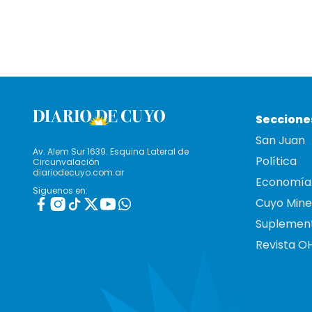
Seccione
San Juan
Av. Alem Sur 1639. Esquina Lateral de
Política
Circunvalación
diariodecuyo.com.ar
Economía
Siguenos en:
Cuyo Mine
Suplemen
Revista O