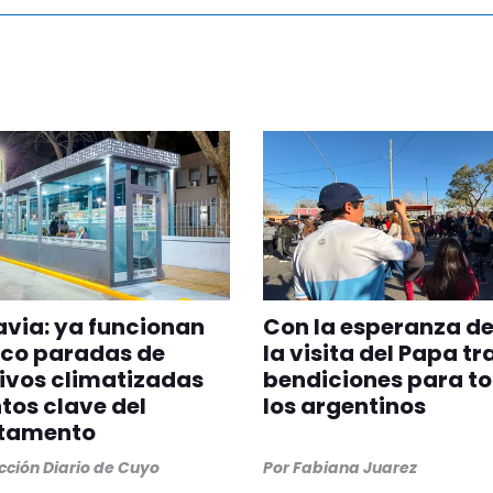
via: ya funcionan
Con la esperanza de
nco paradas de
la visita del Papa tr
ivos climatizadas
bendiciones para t
tos clave del
los argentinos
tamento
ción Diario de Cuyo
Por
Fabiana Juarez