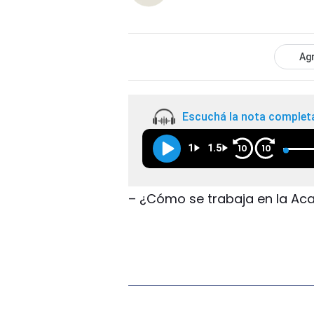
Agr
Escuchá la nota complet
1
1.5
10
10
– ¿Cómo se trabaja en la A