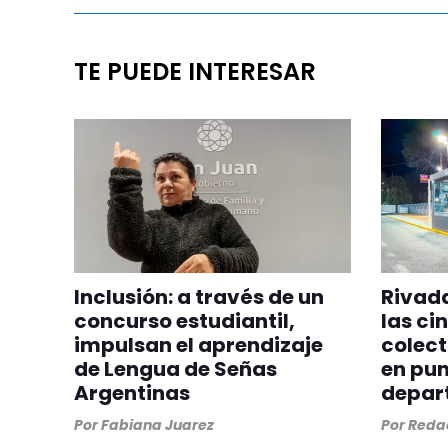
TE PUEDE INTERESAR
Inclusión: a través de un
Rivada
concurso estudiantil,
las ci
impulsan el aprendizaje
colect
de Lengua de Señas
en pun
Argentinas
depar
Por
Fabiana Juarez
Por
Redac