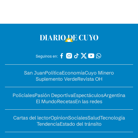
Seguinos en:
San Juan
Política
Economía
Cuyo Minero
Suplemento Verde
Revista OH
Policiales
Pasión Deportiva
Espectáculos
Argentina
El Mundo
Recetas
En las redes
Cartas del lector
Opinion
Sociales
Salud
Tecnología
Tendencia
Estado del tránsito