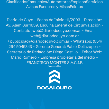
Clasificados
Inmuebles
Automotores
Empleos
Servicios
Avisos Fúnebres y Misas
Edictos
Diario de Cuyo - Fecha de Inicio: 11/2003 - Dirección:
Av. Alem Sur 1639. Esquina Lateral de Circunvalación -
Contacto:
web@diariodecuyo.com.ar
- Email:
web@diariodecuyo.com.ar
/
publicidad@diariodecuyo.com.ar
-
Whatsapp: (054)
264 5045343 - Gerente General: Pablo Dellazoppa -
Secretario de Redacción: Diego Castillo - Editor Web:
Mario Romero - Empresa propietaria del medio -
FRANCISCO MONTES S.A.C.I.F.