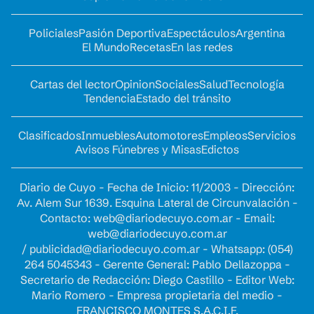
Policiales
Pasión Deportiva
Espectáculos
Argentina
El Mundo
Recetas
En las redes
Cartas del lector
Opinion
Sociales
Salud
Tecnología
Tendencia
Estado del tránsito
Clasificados
Inmuebles
Automotores
Empleos
Servicios
Avisos Fúnebres y Misas
Edictos
Diario de Cuyo - Fecha de Inicio: 11/2003 - Dirección:
Av. Alem Sur 1639. Esquina Lateral de Circunvalación -
Contacto:
web@diariodecuyo.com.ar
- Email:
web@diariodecuyo.com.ar
/
publicidad@diariodecuyo.com.ar
-
Whatsapp: (054)
264 5045343 - Gerente General: Pablo Dellazoppa -
Secretario de Redacción: Diego Castillo - Editor Web:
Mario Romero - Empresa propietaria del medio -
FRANCISCO MONTES S.A.C.I.F.