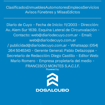
Clasificados
Inmuebles
Automotores
Empleos
Servicios
Avisos Fúnebres y Misas
Edictos
Diario de Cuyo - Fecha de Inicio: 11/2003 - Dirección:
Av. Alem Sur 1639. Esquina Lateral de Circunvalación -
Contacto:
web@diariodecuyo.com.ar
- Email:
web@diariodecuyo.com.ar
/
publicidad@diariodecuyo.com.ar
-
Whatsapp: (054)
264 5045343 - Gerente General: Pablo Dellazoppa -
Secretario de Redacción: Diego Castillo - Editor Web:
Mario Romero - Empresa propietaria del medio -
FRANCISCO MONTES S.A.C.I.F.