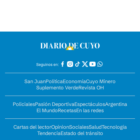
Seguinos en:
San Juan
Política
Economía
Cuyo Minero
Suplemento Verde
Revista OH
Policiales
Pasión Deportiva
Espectáculos
Argentina
El Mundo
Recetas
En las redes
Cartas del lector
Opinion
Sociales
Salud
Tecnología
Tendencia
Estado del tránsito