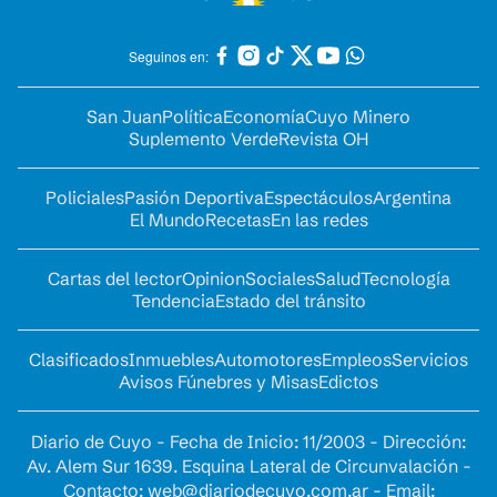
Seguinos en:
San Juan
Política
Economía
Cuyo Minero
Suplemento Verde
Revista OH
Policiales
Pasión Deportiva
Espectáculos
Argentina
El Mundo
Recetas
En las redes
Cartas del lector
Opinion
Sociales
Salud
Tecnología
Tendencia
Estado del tránsito
Clasificados
Inmuebles
Automotores
Empleos
Servicios
Avisos Fúnebres y Misas
Edictos
Diario de Cuyo - Fecha de Inicio: 11/2003 - Dirección:
Av. Alem Sur 1639. Esquina Lateral de Circunvalación -
Contacto:
web@diariodecuyo.com.ar
- Email: