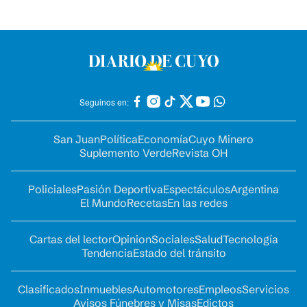
Seguinos en:
San Juan
Política
Economía
Cuyo Minero
Suplemento Verde
Revista OH
Policiales
Pasión Deportiva
Espectáculos
Argentina
El Mundo
Recetas
En las redes
Cartas del lector
Opinion
Sociales
Salud
Tecnología
Tendencia
Estado del tránsito
Clasificados
Inmuebles
Automotores
Empleos
Servicios
Avisos Fúnebres y Misas
Edictos