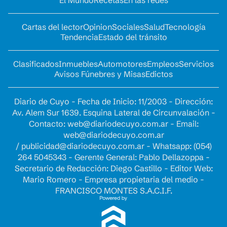
Cartas del lector
Opinion
Sociales
Salud
Tecnología
Tendencia
Estado del tránsito
Clasificados
Inmuebles
Automotores
Empleos
Servicios
Avisos Fúnebres y Misas
Edictos
Diario de Cuyo - Fecha de Inicio: 11/2003 - Dirección:
Av. Alem Sur 1639. Esquina Lateral de Circunvalación -
Contacto:
web@diariodecuyo.com.ar
- Email:
web@diariodecuyo.com.ar
/
publicidad@diariodecuyo.com.ar
-
Whatsapp: (054)
264 5045343 - Gerente General: Pablo Dellazoppa -
Secretario de Redacción: Diego Castillo - Editor Web:
Mario Romero - Empresa propietaria del medio -
FRANCISCO MONTES S.A.C.I.F.