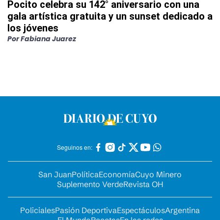
Pocito celebra su 142° aniversario con una
gala artística gratuita y un sunset dedicado a
los jóvenes
Por
Fabiana Juarez
Seguinos en:
San Juan
Política
Economía
Cuyo Minero
Suplemento Verde
Revista OH
Policiales
Pasión Deportiva
Espectáculos
Argentina
El Mundo
Recetas
En las redes