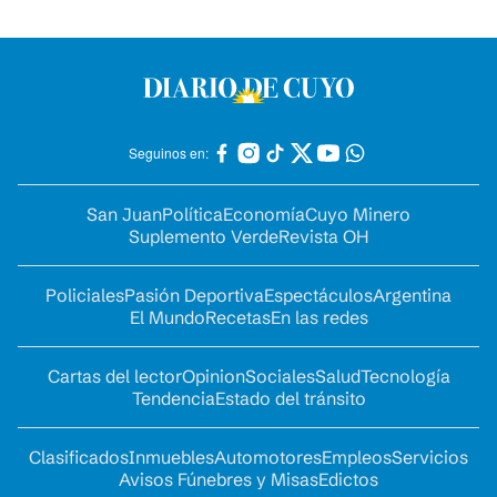
Seguinos en:
San Juan
Política
Economía
Cuyo Minero
Suplemento Verde
Revista OH
Policiales
Pasión Deportiva
Espectáculos
Argentina
El Mundo
Recetas
En las redes
Cartas del lector
Opinion
Sociales
Salud
Tecnología
Tendencia
Estado del tránsito
Clasificados
Inmuebles
Automotores
Empleos
Servicios
Avisos Fúnebres y Misas
Edictos