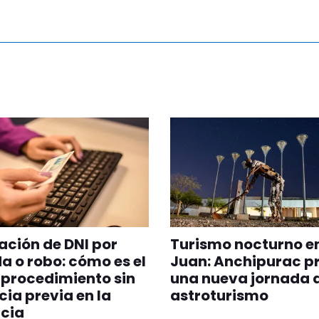
ción de DNI por
Turismo nocturno e
a o robo: cómo es el
Juan: Anchipurac p
procedimiento sin
una nueva jornada 
ia previa en la
astroturismo
cia