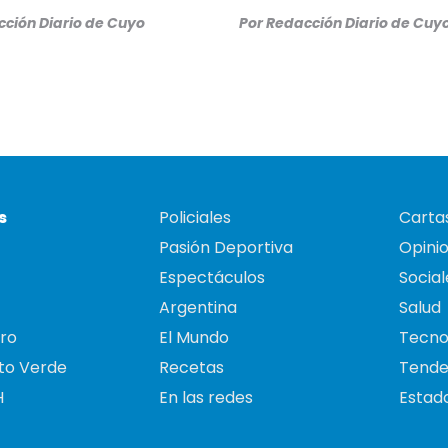
ción Diario de Cuyo
Por
Redacción Diario de Cuy
s
Policiales
Cartas
Pasión Deportiva
Opini
Espectáculos
Social
Argentina
Salud
ro
El Mundo
Tecno
to Verde
Recetas
Tende
H
En las redes
Estado