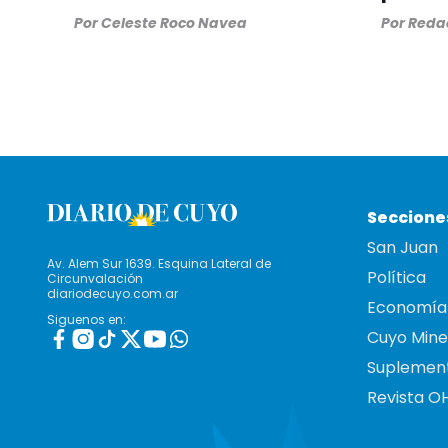
Por
Celeste Roco Navea
Por
Redac
Seccione
San Juan
Av. Alem Sur 1639. Esquina Lateral de
Política
Circunvalación
diariodecuyo.com.ar
Economía
Siguenos en:
Cuyo Mine
Suplemen
Revista O