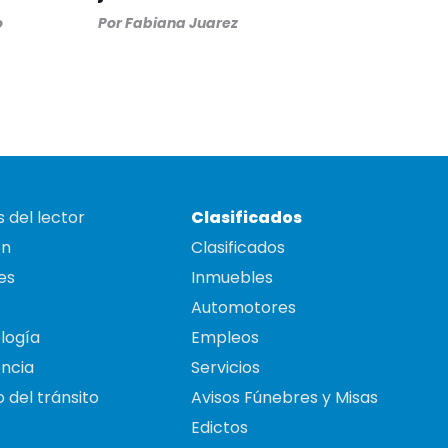
o
Por
Fabiana Juarez
 del lector
Clasificados
on
Clasificados
es
Inmuebles
Automotores
logía
Empleos
ncia
Servicios
 del tránsito
Avisos Fúnebres y Misas
Edictos