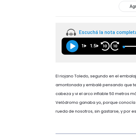
Agr
Escuchá la nota complet
1
1.5
10
10
El riojano Toledo, segundo en el embala
amontonada y embalé pensando que ter
cabeza y vi el arco inflable 50 metros má
Velódromo ganaba yo, porque conocía el c
rueda de nosotros, sin gastarse, y por e