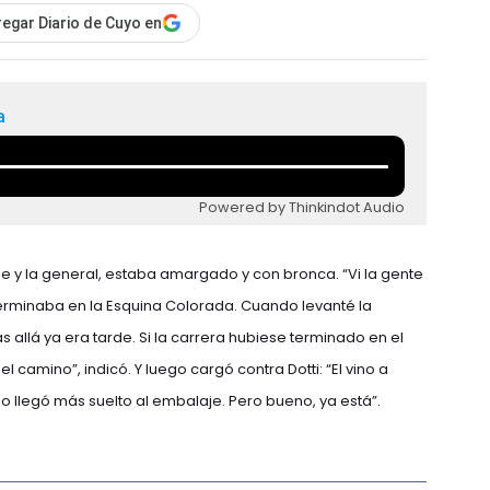
egar Diario de Cuyo en
a
Powered by Thinkindot Audio
je y la general, estaba amargado y con bronca. “Vi la gente
minaba en la Esquina Colorada. Cuando levanté la
s allá ya era tarde. Si la carrera hubiese terminado en el
amino”, indicó. Y luego cargó contra Dotti: “El vino a
so llegó más suelto al embalaje. Pero bueno, ya está”.