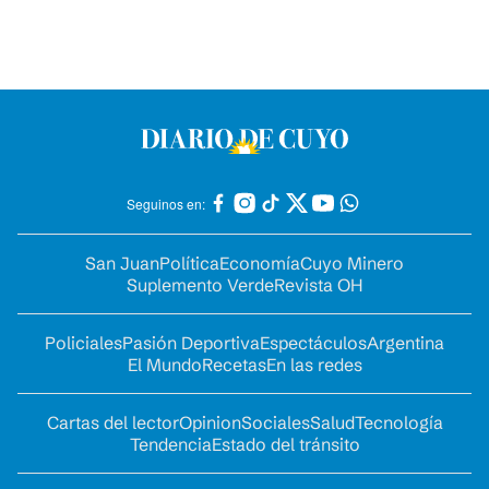
Seguinos en:
San Juan
Política
Economía
Cuyo Minero
Suplemento Verde
Revista OH
Policiales
Pasión Deportiva
Espectáculos
Argentina
El Mundo
Recetas
En las redes
Cartas del lector
Opinion
Sociales
Salud
Tecnología
Tendencia
Estado del tránsito