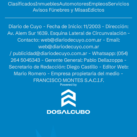
Clasificados
Inmuebles
Automotores
Empleos
Servicios
Avisos Fúnebres y Misas
Edictos
Diario de Cuyo - Fecha de Inicio: 11/2003 - Dirección:
Av. Alem Sur 1639. Esquina Lateral de Circunvalación -
Contacto:
web@diariodecuyo.com.ar
- Email:
web@diariodecuyo.com.ar
/
publicidad@diariodecuyo.com.ar
-
Whatsapp: (054)
264 5045343 - Gerente General: Pablo Dellazoppa -
Secretario de Redacción: Diego Castillo - Editor Web:
Mario Romero - Empresa propietaria del medio -
FRANCISCO MONTES S.A.C.I.F.