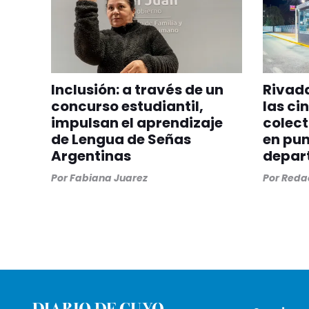
Inclusión: a través de un
Rivada
concurso estudiantil,
las ci
impulsan el aprendizaje
colect
de Lengua de Señas
en pun
Argentinas
depar
Por
Fabiana Juarez
Por
Redac