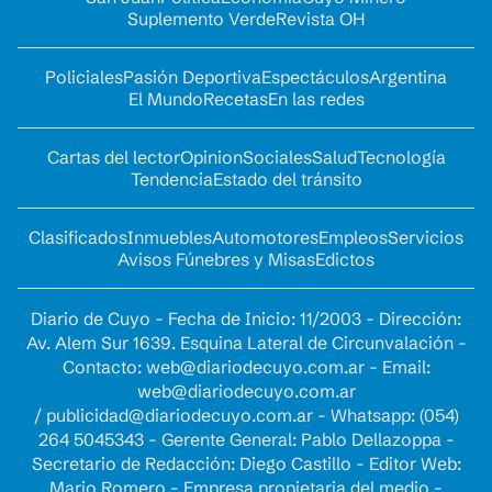
Suplemento Verde
Revista OH
Policiales
Pasión Deportiva
Espectáculos
Argentina
El Mundo
Recetas
En las redes
Cartas del lector
Opinion
Sociales
Salud
Tecnología
Tendencia
Estado del tránsito
Clasificados
Inmuebles
Automotores
Empleos
Servicios
Avisos Fúnebres y Misas
Edictos
Diario de Cuyo - Fecha de Inicio: 11/2003 - Dirección:
Av. Alem Sur 1639. Esquina Lateral de Circunvalación -
Contacto:
web@diariodecuyo.com.ar
- Email:
web@diariodecuyo.com.ar
/
publicidad@diariodecuyo.com.ar
-
Whatsapp: (054)
264 5045343 - Gerente General: Pablo Dellazoppa -
Secretario de Redacción: Diego Castillo - Editor Web:
Mario Romero - Empresa propietaria del medio -