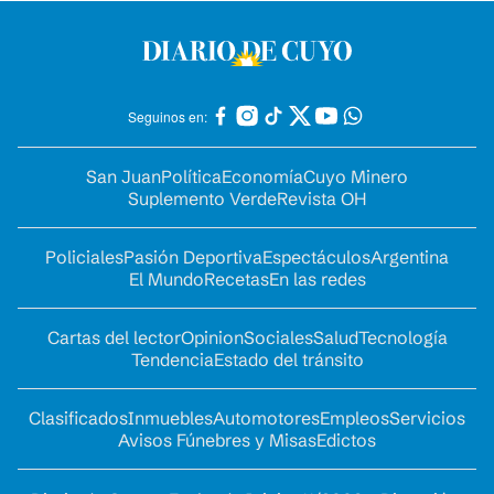
Seguinos en:
San Juan
Política
Economía
Cuyo Minero
Suplemento Verde
Revista OH
Policiales
Pasión Deportiva
Espectáculos
Argentina
El Mundo
Recetas
En las redes
Cartas del lector
Opinion
Sociales
Salud
Tecnología
Tendencia
Estado del tránsito
Clasificados
Inmuebles
Automotores
Empleos
Servicios
Avisos Fúnebres y Misas
Edictos