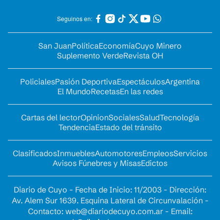
Seguinos en:
San Juan
Política
Economía
Cuyo Minero
Suplemento Verde
Revista OH
Policiales
Pasión Deportiva
Espectáculos
Argentina
El Mundo
Recetas
En las redes
Cartas del lector
Opinion
Sociales
Salud
Tecnología
Tendencia
Estado del tránsito
Clasificados
Inmuebles
Automotores
Empleos
Servicios
Avisos Fúnebres y Misas
Edictos
Diario de Cuyo - Fecha de Inicio: 11/2003 - Dirección:
Av. Alem Sur 1639. Esquina Lateral de Circunvalación -
Contacto:
web@diariodecuyo.com.ar
- Email: