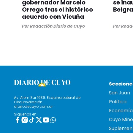
gobernador Marcelo
se ina
Orrego tras el histórico
Belgr
acuerdo con Vicuña
Por
Redacción Diario de Cuyo
Por
Redac
Seccione
San Juan
Av. Alem Sur 1639. Esquina Lateral de
Política
Circunvalación
diariodecuyo.com.ar
Economía
Siguenos en:
Cuyo Mine
Suplemen