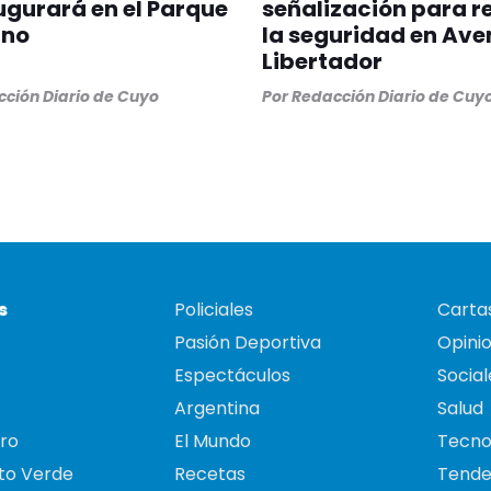
ugurará en el Parque
señalización para r
ano
la seguridad en Ave
Libertador
ción Diario de Cuyo
Por
Redacción Diario de Cuy
s
Policiales
Cartas
Pasión Deportiva
Opini
Espectáculos
Social
Argentina
Salud
ro
El Mundo
Tecno
to Verde
Recetas
Tende