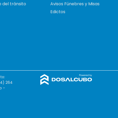
 del tránsito
Avisos Fúnebres y Misas
Edictos
to:
54) 264
o -