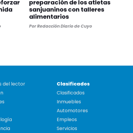
eforzar
preparación de los atletas
nida
sanjuaninos con talleres
alimentarios
o
Por
Redacción Diario de Cuyo
 del lector
Clasificados
on
Clasificados
es
Inmuebles
Automotores
logía
Empleos
ncia
Servicios