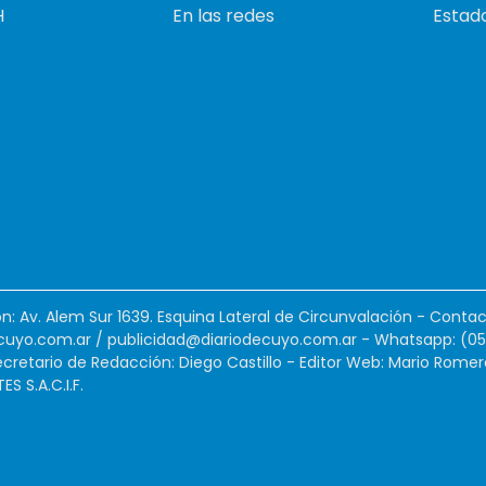
H
En las redes
Estado
ión: Av. Alem Sur 1639. Esquina Lateral de Circunvalación - Contac
cuyo.com.ar
/
publicidad@diariodecuyo.com.ar
-
Whatsapp: (0
cretario de Redacción: Diego Castillo - Editor Web: Mario Romer
 S.A.C.I.F.