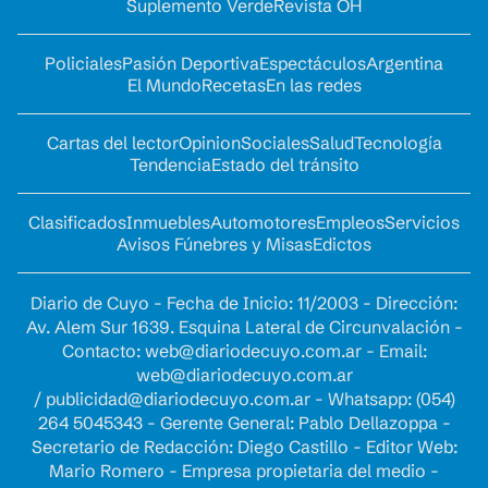
Suplemento Verde
Revista OH
Policiales
Pasión Deportiva
Espectáculos
Argentina
El Mundo
Recetas
En las redes
Cartas del lector
Opinion
Sociales
Salud
Tecnología
Tendencia
Estado del tránsito
Clasificados
Inmuebles
Automotores
Empleos
Servicios
Avisos Fúnebres y Misas
Edictos
Diario de Cuyo - Fecha de Inicio: 11/2003 - Dirección:
Av. Alem Sur 1639. Esquina Lateral de Circunvalación -
Contacto:
web@diariodecuyo.com.ar
- Email:
web@diariodecuyo.com.ar
/
publicidad@diariodecuyo.com.ar
-
Whatsapp: (054)
264 5045343 - Gerente General: Pablo Dellazoppa -
Secretario de Redacción: Diego Castillo - Editor Web:
Mario Romero - Empresa propietaria del medio -