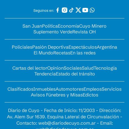
Seguinos en:
San Juan
Política
Economía
Cuyo Minero
Suplemento Verde
Revista OH
Policiales
Pasión Deportiva
Espectáculos
Argentina
El Mundo
Recetas
En las redes
Cartas del lector
Opinion
Sociales
Salud
Tecnología
Tendencia
Estado del tránsito
Clasificados
Inmuebles
Automotores
Empleos
Servicios
Avisos Fúnebres y Misas
Edictos
Diario de Cuyo - Fecha de Inicio: 11/2003 - Dirección:
Av. Alem Sur 1639. Esquina Lateral de Circunvalación -
Contacto:
web@diariodecuyo.com.ar
- Email: