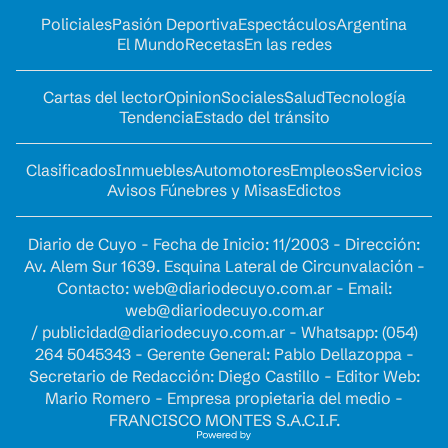
Policiales
Pasión Deportiva
Espectáculos
Argentina
El Mundo
Recetas
En las redes
Cartas del lector
Opinion
Sociales
Salud
Tecnología
Tendencia
Estado del tránsito
Clasificados
Inmuebles
Automotores
Empleos
Servicios
Avisos Fúnebres y Misas
Edictos
Diario de Cuyo - Fecha de Inicio: 11/2003 - Dirección:
Av. Alem Sur 1639. Esquina Lateral de Circunvalación -
Contacto:
web@diariodecuyo.com.ar
- Email:
web@diariodecuyo.com.ar
/
publicidad@diariodecuyo.com.ar
-
Whatsapp: (054)
264 5045343 - Gerente General: Pablo Dellazoppa -
Secretario de Redacción: Diego Castillo - Editor Web:
Mario Romero - Empresa propietaria del medio -
FRANCISCO MONTES S.A.C.I.F.