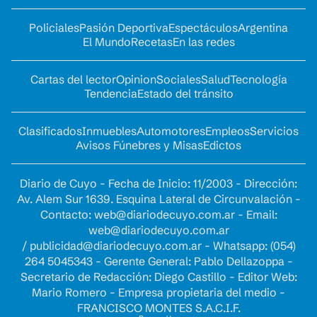
Policiales
Pasión Deportiva
Espectáculos
Argentina
El Mundo
Recetas
En las redes
Cartas del lector
Opinion
Sociales
Salud
Tecnología
Tendencia
Estado del tránsito
Clasificados
Inmuebles
Automotores
Empleos
Servicios
Avisos Fúnebres y Misas
Edictos
Diario de Cuyo - Fecha de Inicio: 11/2003 - Dirección:
Av. Alem Sur 1639. Esquina Lateral de Circunvalación -
Contacto:
web@diariodecuyo.com.ar
- Email:
web@diariodecuyo.com.ar
/
publicidad@diariodecuyo.com.ar
-
Whatsapp: (054)
264 5045343 - Gerente General: Pablo Dellazoppa -
Secretario de Redacción: Diego Castillo - Editor Web:
Mario Romero - Empresa propietaria del medio -
FRANCISCO MONTES S.A.C.I.F.