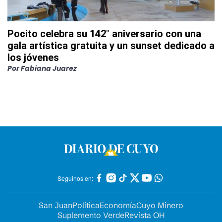
Pocito celebra su 142° aniversario con una
gala artística gratuita y un sunset dedicado a
los jóvenes
Por
Fabiana Juarez
Seguinos en:
San Juan
Política
Economía
Cuyo Minero
Suplemento Verde
Revista OH