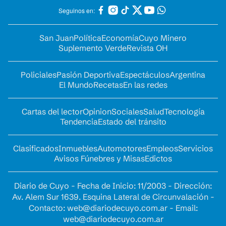
Seguinos en:
San Juan
Política
Economía
Cuyo Minero
Suplemento Verde
Revista OH
Policiales
Pasión Deportiva
Espectáculos
Argentina
El Mundo
Recetas
En las redes
Cartas del lector
Opinion
Sociales
Salud
Tecnología
Tendencia
Estado del tránsito
Clasificados
Inmuebles
Automotores
Empleos
Servicios
Avisos Fúnebres y Misas
Edictos
Diario de Cuyo - Fecha de Inicio: 11/2003 - Dirección:
Av. Alem Sur 1639. Esquina Lateral de Circunvalación -
Contacto:
web@diariodecuyo.com.ar
- Email:
web@diariodecuyo.com.ar