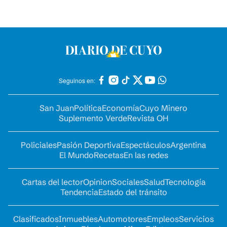
Seguinos en:
San Juan
Política
Economía
Cuyo Minero
Suplemento Verde
Revista OH
Policiales
Pasión Deportiva
Espectáculos
Argentina
El Mundo
Recetas
En las redes
Cartas del lector
Opinion
Sociales
Salud
Tecnología
Tendencia
Estado del tránsito
Clasificados
Inmuebles
Automotores
Empleos
Servicios