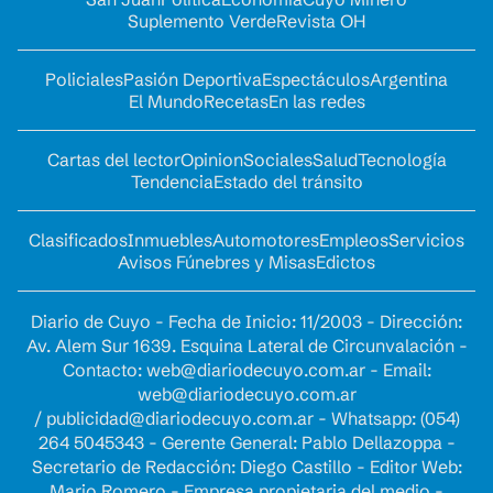
Suplemento Verde
Revista OH
Policiales
Pasión Deportiva
Espectáculos
Argentina
El Mundo
Recetas
En las redes
Cartas del lector
Opinion
Sociales
Salud
Tecnología
Tendencia
Estado del tránsito
Clasificados
Inmuebles
Automotores
Empleos
Servicios
Avisos Fúnebres y Misas
Edictos
Diario de Cuyo - Fecha de Inicio: 11/2003 - Dirección:
Av. Alem Sur 1639. Esquina Lateral de Circunvalación -
Contacto:
web@diariodecuyo.com.ar
- Email:
web@diariodecuyo.com.ar
/
publicidad@diariodecuyo.com.ar
-
Whatsapp: (054)
264 5045343 - Gerente General: Pablo Dellazoppa -
Secretario de Redacción: Diego Castillo - Editor Web:
Mario Romero - Empresa propietaria del medio -