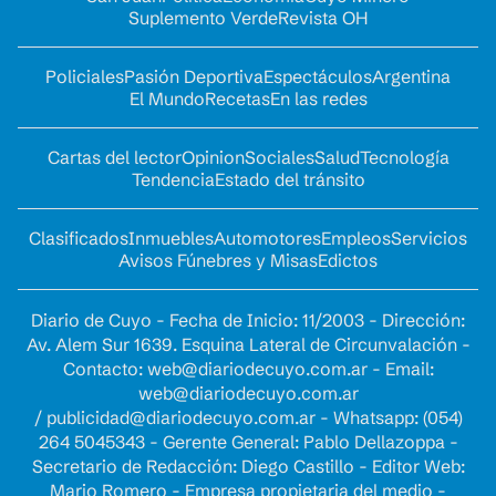
Suplemento Verde
Revista OH
Policiales
Pasión Deportiva
Espectáculos
Argentina
El Mundo
Recetas
En las redes
Cartas del lector
Opinion
Sociales
Salud
Tecnología
Tendencia
Estado del tránsito
Clasificados
Inmuebles
Automotores
Empleos
Servicios
Avisos Fúnebres y Misas
Edictos
Diario de Cuyo - Fecha de Inicio: 11/2003 - Dirección:
Av. Alem Sur 1639. Esquina Lateral de Circunvalación -
Contacto:
web@diariodecuyo.com.ar
- Email:
web@diariodecuyo.com.ar
/
publicidad@diariodecuyo.com.ar
-
Whatsapp: (054)
264 5045343 - Gerente General: Pablo Dellazoppa -
Secretario de Redacción: Diego Castillo - Editor Web:
Mario Romero - Empresa propietaria del medio -