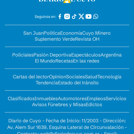
Seguinos en:
San Juan
Política
Economía
Cuyo Minero
Suplemento Verde
Revista OH
Policiales
Pasión Deportiva
Espectáculos
Argentina
El Mundo
Recetas
En las redes
Cartas del lector
Opinion
Sociales
Salud
Tecnología
Tendencia
Estado del tránsito
Clasificados
Inmuebles
Automotores
Empleos
Servicios
Avisos Fúnebres y Misas
Edictos
Diario de Cuyo - Fecha de Inicio: 11/2003 - Dirección:
Av. Alem Sur 1639. Esquina Lateral de Circunvalación -
Contacto:
web@diariodecuyo.com.ar
- Email: