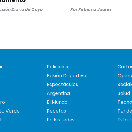
tamento
ción Diario de Cuyo
Por
Fabiana Juarez
s
Policiales
Cartas
Pasión Deportiva
Opini
Espectáculos
Social
Argentina
Salud
ro
El Mundo
Tecno
to Verde
Recetas
Tende
H
En las redes
Estado