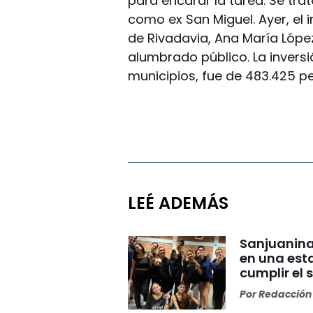
para encarar la tarea. Se tra
como ex San Miguel. Ayer, el 
de Rivadavia, Ana María Lópe
alumbrado público. La inver
municipios, fue de 483.425 p
LEÉ ADEMÁS
Sanjuanina
en una esta
cumplir el 
Por
Redacción 