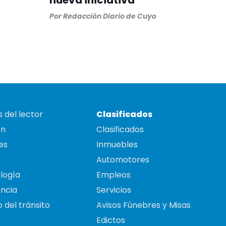
nueva iniciativa
Por
Redacción Diario de Cuyo
 del lector
Clasificados
on
Clasificados
es
Inmuebles
Automotores
logía
Empleos
ncia
Servicios
 del tránsito
Avisos Fúnebres y Misas
Edictos