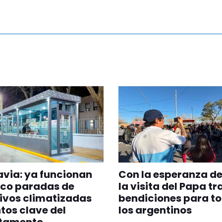
via: ya funcionan
Con la esperanza de
nco paradas de
la visita del Papa tr
ivos climatizadas
bendiciones para t
tos clave del
los argentinos