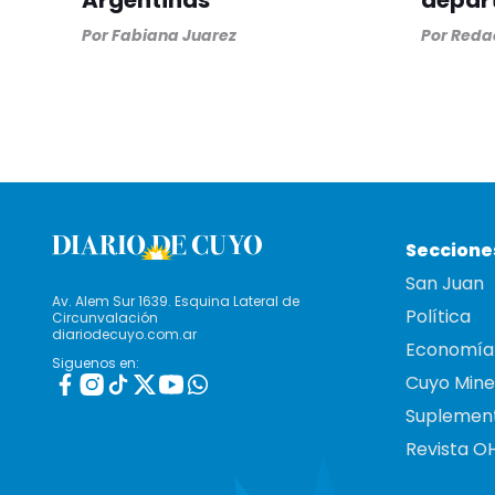
Argentinas
depar
Por
Fabiana Juarez
Por
Redac
Seccione
San Juan
Av. Alem Sur 1639. Esquina Lateral de
Política
Circunvalación
diariodecuyo.com.ar
Economía
Siguenos en:
Cuyo Mine
Suplemen
Revista O