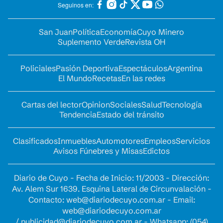
Seguinos en:
San Juan
Política
Economía
Cuyo Minero
Suplemento Verde
Revista OH
Policiales
Pasión Deportiva
Espectáculos
Argentina
El Mundo
Recetas
En las redes
Cartas del lector
Opinion
Sociales
Salud
Tecnología
Tendencia
Estado del tránsito
Clasificados
Inmuebles
Automotores
Empleos
Servicios
Avisos Fúnebres y Misas
Edictos
Diario de Cuyo - Fecha de Inicio: 11/2003 - Dirección:
Av. Alem Sur 1639. Esquina Lateral de Circunvalación -
Contacto:
web@diariodecuyo.com.ar
- Email:
web@diariodecuyo.com.ar
/
publicidad@diariodecuyo.com.ar
-
Whatsapp: (054)