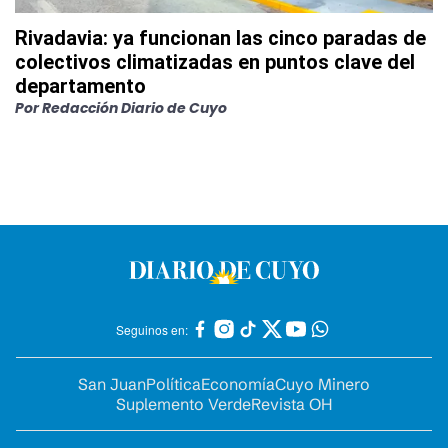
Rivadavia: ya funcionan las cinco paradas de
colectivos climatizadas en puntos clave del
departamento
Por
Redacción Diario de Cuyo
Seguinos en:
San Juan
Política
Economía
Cuyo Minero
Suplemento Verde
Revista OH