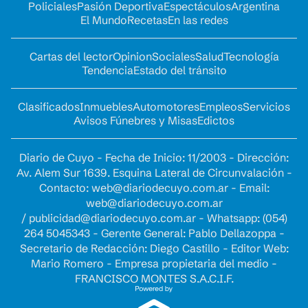
Policiales
Pasión Deportiva
Espectáculos
Argentina
El Mundo
Recetas
En las redes
Cartas del lector
Opinion
Sociales
Salud
Tecnología
Tendencia
Estado del tránsito
Clasificados
Inmuebles
Automotores
Empleos
Servicios
Avisos Fúnebres y Misas
Edictos
Diario de Cuyo - Fecha de Inicio: 11/2003 - Dirección:
Av. Alem Sur 1639. Esquina Lateral de Circunvalación -
Contacto:
web@diariodecuyo.com.ar
- Email:
web@diariodecuyo.com.ar
/
publicidad@diariodecuyo.com.ar
-
Whatsapp: (054)
264 5045343 - Gerente General: Pablo Dellazoppa -
Secretario de Redacción: Diego Castillo - Editor Web:
Mario Romero - Empresa propietaria del medio -
FRANCISCO MONTES S.A.C.I.F.