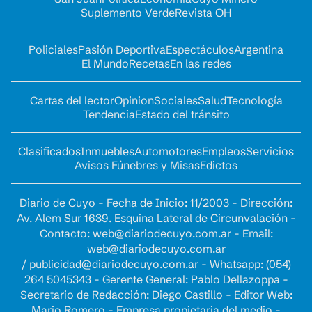
Suplemento Verde
Revista OH
Policiales
Pasión Deportiva
Espectáculos
Argentina
El Mundo
Recetas
En las redes
Cartas del lector
Opinion
Sociales
Salud
Tecnología
Tendencia
Estado del tránsito
Clasificados
Inmuebles
Automotores
Empleos
Servicios
Avisos Fúnebres y Misas
Edictos
Diario de Cuyo - Fecha de Inicio: 11/2003 - Dirección:
Av. Alem Sur 1639. Esquina Lateral de Circunvalación -
Contacto:
web@diariodecuyo.com.ar
- Email:
web@diariodecuyo.com.ar
/
publicidad@diariodecuyo.com.ar
-
Whatsapp: (054)
264 5045343 - Gerente General: Pablo Dellazoppa -
Secretario de Redacción: Diego Castillo - Editor Web:
Mario Romero - Empresa propietaria del medio -