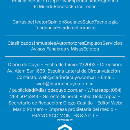
Policiales
Pasión Deportiva
Espectáculos
Argentina
El Mundo
Recetas
En las redes
Cartas del lector
Opinion
Sociales
Salud
Tecnología
Tendencia
Estado del tránsito
Clasificados
Inmuebles
Automotores
Empleos
Servicios
Avisos Fúnebres y Misas
Edictos
Diario de Cuyo - Fecha de Inicio: 11/2003 - Dirección:
Av. Alem Sur 1639. Esquina Lateral de Circunvalación -
Contacto:
web@diariodecuyo.com.ar
- Email:
web@diariodecuyo.com.ar
/
publicidad@diariodecuyo.com.ar
-
Whatsapp: (054)
264 5045343 - Gerente General: Pablo Dellazoppa -
Secretario de Redacción: Diego Castillo - Editor Web:
Mario Romero - Empresa propietaria del medio -
FRANCISCO MONTES S.A.C.I.F.