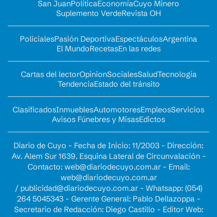
San Juan
Política
Economía
Cuyo Minero
Suplemento Verde
Revista OH
Policiales
Pasión Deportiva
Espectáculos
Argentina
El Mundo
Recetas
En las redes
Cartas del lector
Opinion
Sociales
Salud
Tecnología
Tendencia
Estado del tránsito
Clasificados
Inmuebles
Automotores
Empleos
Servicios
Avisos Fúnebres y Misas
Edictos
Diario de Cuyo - Fecha de Inicio: 11/2003 - Dirección:
Av. Alem Sur 1639. Esquina Lateral de Circunvalación -
Contacto:
web@diariodecuyo.com.ar
- Email:
web@diariodecuyo.com.ar
/
publicidad@diariodecuyo.com.ar
-
Whatsapp: (054)
264 5045343 - Gerente General: Pablo Dellazoppa -
Secretario de Redacción: Diego Castillo - Editor Web: