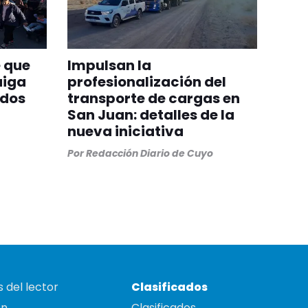
 que
Impulsan la
aiga
profesionalización del
odos
transporte de cargas en
San Juan: detalles de la
nueva iniciativa
Por
Redacción Diario de Cuyo
 del lector
Clasificados
on
Clasificados