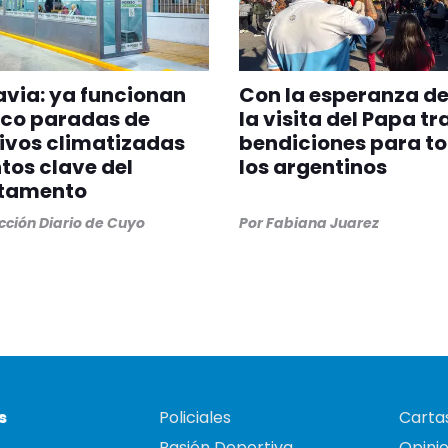
via: ya funcionan
Con la esperanza de
nco paradas de
la visita del Papa tr
ivos climatizadas
bendiciones para t
tos clave del
los argentinos
tamento
ción Diario de Cuyo
Por
Fabiana Juarez
s
Policiales
Cartas
Pasión Deportiva
Opini