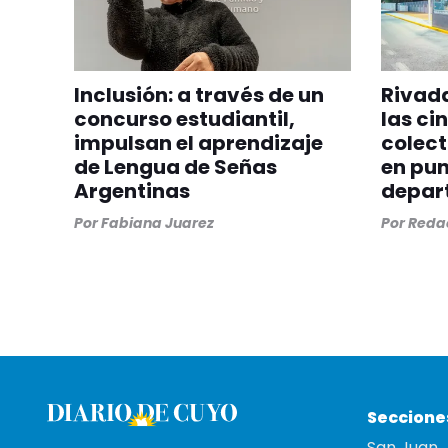
Inclusión: a través de un
Rivada
concurso estudiantil,
las ci
impulsan el aprendizaje
colect
de Lengua de Señas
en pun
Argentinas
depar
Por
Fabiana Juarez
Por
Redac
Seccione
San Juan